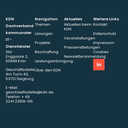
KDN
Navigation
Aktuelles
Weitere Links
Themen
Aktuelles beim
Kontakt
Dachverband
KDN
kommunaler
Lösungen
Datenschutz
Veranstaltungen
IT-
Projekte
Impressum
Dienstleister
Pressemitteilungen
Sitz:
Beschaffung
Cookies
Enggasse 2,
Newsletteranmeldung
50668 Köln
Leistungserbringung
Geschäftsstelle:
Über den KDN
Am Turm 40,
53721 Siegburg
E-Mail:
geschaeftsstelle@kdn.de
Telefon: + 49
2241 23919-105