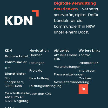
Digitale Verwaltung
neu denken
– vernetzt,
sourverän, digital. Dafür
bündeln wir die
kommunale IT in NRW
unter einem Dach.
KDN
Navigation
Aktuelles
Weitere Links
Themen
Aktuelles beim
Kontakt
Dachverband
KDN
kommunaler
Lösungen
Datenschutz
Veranstaltungen
IT-
Projekte
Impressum
Dienstleister
Pressemitteilungen
Sitz:
Beschaffung
Cookies
Enggasse 2,
Newsletteranmeldung
50668 Köln
Leistungserbringung
Geschäftsstelle:
Über den KDN
Am Turm 40,
53721 Siegburg